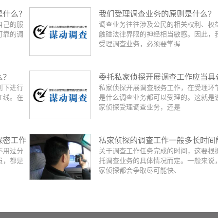
是什么？
我们受理调查业务的原则是什么？
自己的服
调查业务往往涉及公民的相关权利、权
可靠的调
触碰法律界限的神经相当敏感。因此，
受理调查业务，必须要掌握
么？
委托私家侦探开展调查工作应当具
则下进行
私家侦探开展调查服务工作，在受理环
么条件？
红线。在
是什么调查业务都可以受理的。这就是
家侦探受理调查业务，还是
保密工作
私家侦探的调查工作一般多长时间
不用过分
关于调查工作任务完成的时间，这要根
成？
员，都是
托调查业务的具体情况而定。一般来说
家侦探都会争取尽可能快、