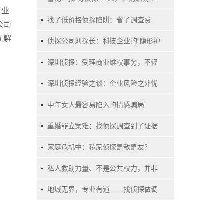
专业
牢，重...
找了低价格侦探陷阱：省了调查费
公司
在解
用，却可能...
侦探公司刘探长：科技企业的“隐形护
城河”...
深圳侦探：受理商业维权事务，不轻
易涉入家...
深圳侦探经验之谈：企业风险之外忧
与内患的...
中年女人最容易陷入的情感骗局
重婚罪立案难：找侦探调查到了证据
为什么也...
家庭危机中：私家侦探是敌是友？
私人救助力量、不是公共权力，并非
无所不能
地域无界，专业有道——找侦探做调
查是否有...