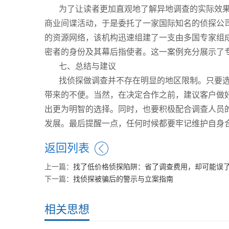
为了让读者更加直观地了解异地调查的实际效
商业间谍活动，于是委托了一家国际知名的侦探公
的资源网络，该机构迅速组建了一支由多国专家组
密者的身份及其幕后指使者。这一案例充分展示了
七、总结与建议
找侦探做调查并不存在明显的地区限制。只要
带来的不便。当然，在决定合作之前，建议客户做
出更为明智的选择。同时，也要积极配合调查人员
发展。最后提醒一点，任何时候都要牢记维护自身
返回列表
上一篇：
找了低价格侦探陷阱：省了调查费用，却可能误
下一篇：
找侦探被骗后的警示与立案指南
相关思想