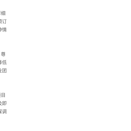
详细
预订
种情
，尊
降低
业团
项目
及即
保调