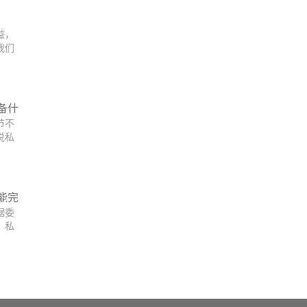
益，
我们
备什
节不
说私
能完
据委
，私