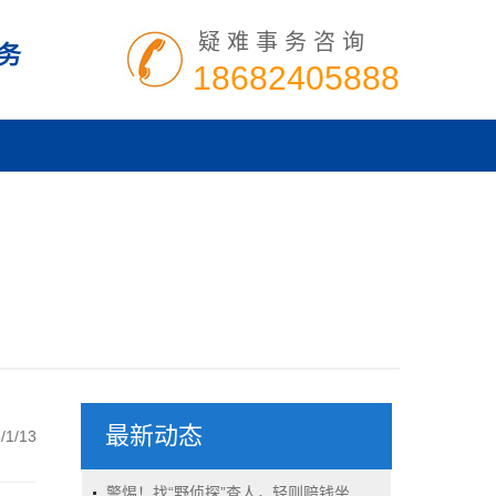
疑难事务咨询
务
18682405888
最新动态
/1/13
警惕！找“野侦探”查人，轻则赔钱坐