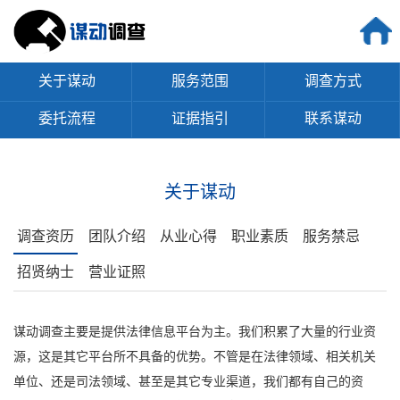
关于谋动
服务范围
调查方式
委托流程
证据指引
联系谋动
关于谋动
调查资历
团队介绍
从业心得
职业素质
服务禁忌
招贤纳士
营业证照
谋动调查主要是提供法律信息平台为主。我们积累了大量的行业资
源，这是其它平台所不具备的优势。不管是在法律领域、相关机关
单位、还是司法领域、甚至是其它专业渠道，我们都有自己的资